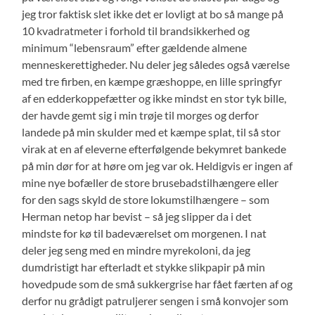
jeg tror faktisk slet ikke det er lovligt at bo så mange på
10 kvadratmeter i forhold til brandsikkerhed og
minimum “lebensraum” efter gældende almene
menneskerettigheder. Nu deler jeg således også værelse
med tre firben, en kæmpe græshoppe, en lille springfyr
af en edderkoppefætter og ikke mindst en stor tyk bille,
der havde gemt sig i min trøje til morges og derfor
landede på min skulder med et kæmpe splat, til så stor
virak at en af eleverne efterfølgende bekymret bankede
på min dør for at høre om jeg var ok. Heldigvis er ingen af
mine nye bofæller de store brusebadstilhængere eller
for den sags skyld de store lokumstilhængere – som
Herman netop har bevist – så jeg slipper da i det
mindste for kø til badeværelset om morgenen. I nat
deler jeg seng med en mindre myrekoloni, da jeg
dumdristigt har efterladt et stykke slikpapir på min
hovedpude som de små sukkergrise har fået færten af og
derfor nu grådigt patruljerer sengen i små konvojer som