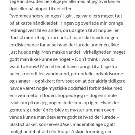
Jeg kan desuden berolige jer alle med at jeg hverken er
død eller på nippet til det efter
“svømmeundervisningen” i går. Jeg var ellers meget tæt
på at kaste håndklædet i ringen og overlade min orange
redningsvest til en anden, da udsigten til at hoppe i en
flod så mudret og forurenet at man ikke havde nogen
jordisk chance for at se hvad der lurede under én, ikke
just huede mig. Men måske var det i virkeligheden meget
godt man ikke kunne se noget – Don’t think I would
want to know! Men efter at have spurgt til alt lige fra
hajer, krokodiller, vandmænd, potentielle indvoldsorme
og slanger – og sikkert forvisset om at der aldrig tidligere
havde været nogle mystiske dødsfald i forbindelse med
en svømmetur i floden, hoppede jeg i – dog en smule
tvivlsom på om jeg nogensinde kom op igen. Hvad der
gemte sig under én forblev et mysterium, men oven
vande kunne man desværre godt se hvad der lurede –
plasticflasker, konservesdåser, mademballage og alt
muligt andet affald i én, knap så skøn forening, der