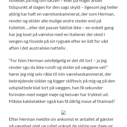
hovedet på mig om natten – eller på noget andet
tidspunkt af dagen for den sags skyld – ligesom jeg heller
aldrig har haft en værelseskammerat, der som Herman,
render og skider alle mulige andre steder end på
toilettet….eller det passer faktisk ikke – en enkelt gang
har jeg boet på værelse med en italiener der sked i
sengen og tissede på sin rygsæk efter en lidt for våd
aften i det australske natteliv .
“For fa’en Herman selvfølgelig er det dit lort – ja jeg
render sgu da ikke rundt og skider på væggene vel!”
hører jeg mig selv råbe til min værelseskammerat, der
bebrejdende sidder og kigger skiftevis på mig og på den
udsplattede klat lort på væggen, han få sekunder
forinden med meget møje og besvær har trykket ud.
Måske kakkelakker også kan få dårlig mave af thaimad?
Efter Herman meldte sin ankomst er antallet af gæster
på værelset støt og roligt vokset de sidste par dage og