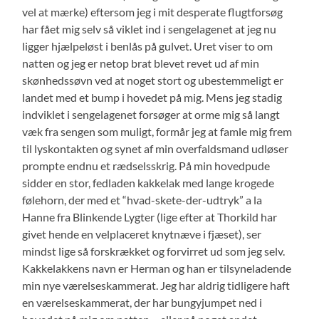
vel at mærke) eftersom jeg i mit desperate flugtforsøg
har fået mig selv så viklet ind i sengelagenet at jeg nu
ligger hjælpeløst i benlås på gulvet. Uret viser to om
natten og jeg er netop brat blevet revet ud af min
skønhedssøvn ved at noget stort og ubestemmeligt er
landet med et bump i hovedet på mig. Mens jeg stadig
indviklet i sengelagenet forsøger at orme mig så langt
væk fra sengen som muligt, formår jeg at famle mig frem
til lyskontakten og synet af min overfaldsmand udløser
prompte endnu et rædselsskrig. På min hovedpude
sidder en stor, fedladen kakkelak med lange krogede
følehorn, der med et “hvad-skete-der-udtryk” a la
Hanne fra Blinkende Lygter (lige efter at Thorkild har
givet hende en velplaceret knytnæve i fjæset), ser
mindst lige så forskrækket og forvirret ud som jeg selv.
Kakkelakkens navn er Herman og han er tilsyneladende
min nye værelseskammerat. Jeg har aldrig tidligere haft
en værelseskammerat, der har bungyjumpet ned i