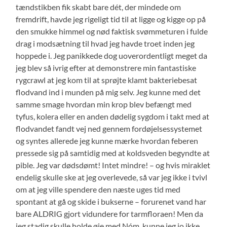
tændstikben fik skabt bare dét, der mindede om
fremdrift, havde jeg rigeligt tid til at ligge og kigge op på
den smukke himmel og nød faktisk svømmeturen i fulde
drag i modsætning til hvad jeg havde troet inden jeg
hoppede i. Jeg panikkede dog uoverordentligt meget da
jeg blev så ivrig efter at demonstrere min fantastiske
rygcrawl at jeg kom til at sprøjte klamt bakteriebesat
flodvand ind i munden på mig selv. Jeg kunne med det
samme smage hvordan min krop blev befængt med
tyfus, kolera eller en anden dødelig sygdom i takt med at
flodvandet fandt vej ned gennem fordøjelsessystemet
og syntes allerede jeg kunne mærke hvordan feberen
pressede sig på samtidig med at koldsveden begyndte at
pible. Jeg var dødsdømt! Intet mindre! – og hvis miraklet
endelig skulle ske at jeg overlevede, så var jeg ikke i tvivl
om at jeg ville spendere den næste uges tid med
spontant at gå og skide i bukserne – forurenet vand har
bare ALDRIG gjort vidundere for tarmfloraen! Men da
jeg stadig skulle holde øje med Nóm, kunne jeg jo ikke