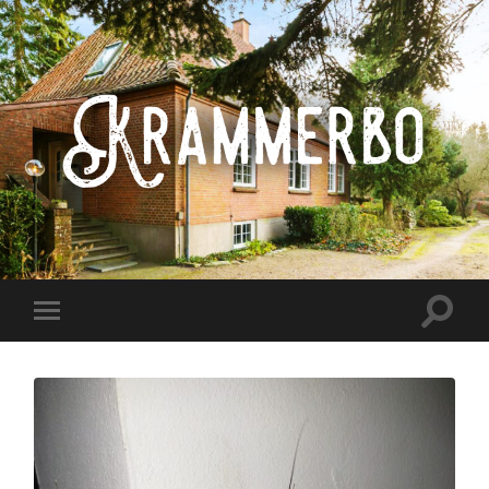
Krammerbo
Toggle
Toggle
search
mobile
field
menu