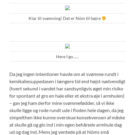
Klar til svømning! Det er Nóm til højre
Here I go……
Da jeg ingen intentioner havde om at svømme rundt i
kemikaliesuppedasen i længere tid end højst nødvendigt
(hvert sekund i vandet har sandsynligvis øget min risiko
for spontant at gro en hale eller et ekstra øje i armhulen)
– gav jeg ham derfor mine svømmefødder, så vi ikke
skulle ligge og rode rundt ude i floden hele dagen, da jeg
simpelthen ikke kunne overskue konsekvensen af måske
at skulle gå og glo ind i min egen behårede armhule dag
ud og dag ind. Mens jeg ventede på at Nóms små