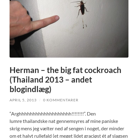
Herman – the big fat cockroach
(Thailand 2013 – andet
blogindlæg)
APRIL 5, 2013
/
0 KOMMENTARER
“Arghhhhhhhhhhhhhhhhhhh!!!!!!!!”. Den
lumre
thailandske nat gennemsyres af mine paniske
skrig mens jeg vælter ned af sengen i noget, der minder
om et halvt rullefald (et meget lidet graciøst ét af slagsen