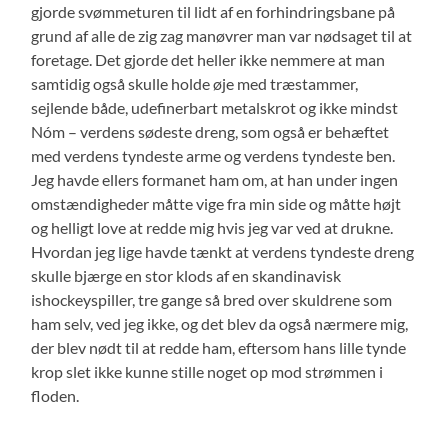
gjorde svømmeturen til lidt af en forhindringsbane på
grund af alle de zig zag manøvrer man var nødsaget til at
foretage. Det gjorde det heller ikke nemmere at man
samtidig også skulle holde øje med træstammer,
sejlende både, udefinerbart metalskrot og ikke mindst
Nóm – verdens sødeste dreng, som også er behæftet
med verdens tyndeste arme og verdens tyndeste ben.
Jeg havde ellers formanet ham om, at han under ingen
omstændigheder måtte vige fra min side og måtte højt
og helligt love at redde mig hvis jeg var ved at drukne.
Hvordan jeg lige havde tænkt at verdens tyndeste dreng
skulle bjærge en stor klods af en skandinavisk
ishockeyspiller, tre gange så bred over skuldrene som
ham selv, ved jeg ikke, og det blev da også nærmere mig,
der blev nødt til at redde ham, eftersom hans lille tynde
krop slet ikke kunne stille noget op mod strømmen i
floden.