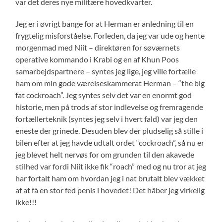
var det deres nye militære hovedkvarter.
Jeg er i øvrigt bange for at Herman er anledning til en
frygtelig misforståelse. Forleden, da jeg var ude og hente
morgenmad med Niit – direktøren for søværnets
operative kommando i Krabi og en af Khun Poos
samarbejdspartnere – syntes jeg lige, jeg ville fortælle
ham om min gode værelseskammerat Herman – “the big
fat cockroach”. Jeg syntes selv det var en enormt god
historie, men på trods af stor indlevelse og fremragende
fortællerteknik (syntes jeg selv i hvert fald) var jeg den
eneste der grinede. Desuden blev der pludselig så stille i
bilen efter at jeg havde udtalt ordet “cockroach”, så nu er
jeg blevet helt nervøs for om grunden til den akavede
stilhed var fordi Niit ikke fik “roach” med og nu tror at jeg
har fortalt ham om hvordan jeg i nat brutalt blev vækket
af at få en stor fed penis i hovedet! Det håber jeg virkelig
ikke!!!