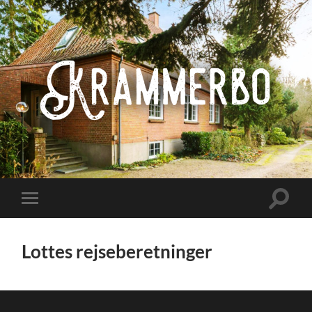
Krammerbo
Toggle
Toggle
search
mobile
field
menu
Lottes rejseberetninger